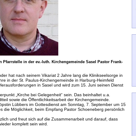
n Pfarrstelle in der ev.-luth. Kirchengemeinde Sasel Pastor Frank-
der hat nach seinem Vikariat 2 Jahre lang die Klinikseelsorge in
hre in der St. Paulus-Kirchengemeinde in Harburg-Heimfeld
n Herausforderungen in Sasel und wird zum 15. Juni seinen Dienst
rpunkt „Kirche bei Gelegenheit“ sein. Das beinhaltet u.a.
teil sowie die Öffentlichkeitsarbeit der Kirchengemeinde.
röpstin Lübbers im Gottesdienst am Sonntag, 7. September um 15
t es die Möglichkeit, beim Empfang Pastor Schoeneberg persönlich
zlich und freut sich auf die Zusammenarbeit und darauf, dass
ieder komplett sein wird.