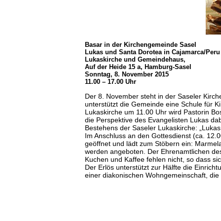
Basar in der Kirchengemeinde Sasel
Lukas und Santa Dorotea in Cajamarca/Peru
Lukaskirche und Gemeindehaus,
Auf der Heide 15 a, Hamburg-Sasel
Sonntag, 8. November 2015
11.00 – 17.00 Uhr
Der 8. November steht in der Saseler Kirc
unterstützt die Gemeinde eine Schule für K
Lukaskirche um 11.00 Uhr wird Pastorin Bos
die Perspektive des Evangelisten Lukas dab
Bestehens der Saseler Lukaskirche: „Lukas 
Im Anschluss an den Gottesdienst (ca. 12.
geöffnet und lädt zum Stöbern ein: Marmel
werden angeboten. Der Ehrenamtlichen des
Kuchen und Kaffee fehlen nicht, so dass s
Der Erlös unterstützt zur Hälfte die Einric
einer diakonischen Wohngemeinschaft, die 