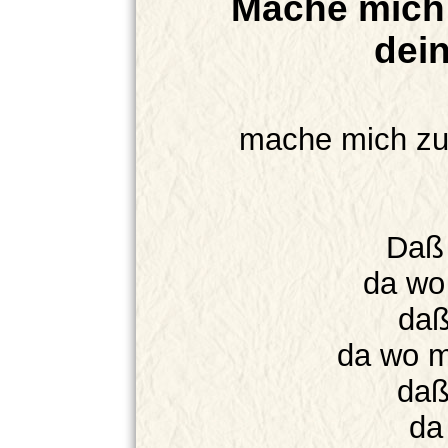
Mache mich
dei
mache mich zu
Daß 
da wo
daß
da wo m
daß
da 