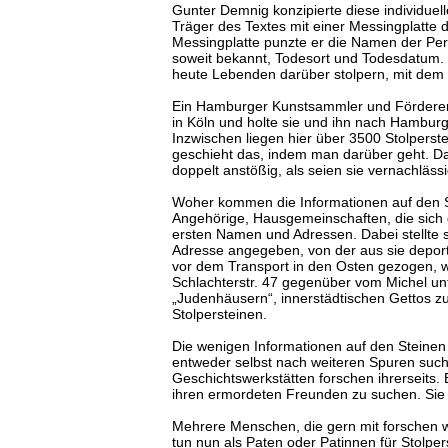
Gunter Demnig konzipierte diese individue
Träger des Textes mit einer Messingplatte d
Messingplatte punzte er die Namen der Per
soweit bekannt, Todesort und Todesdatum. D
heute Lebenden darüber stolpern, mit dem 
Ein Hamburger Kunstsammler und Förderer j
in Köln und holte sie und ihn nach Hamburg
Inzwischen liegen hier über 3500 Stolpers
geschieht das, indem man darüber geht. D
doppelt anstößig, als seien sie vernachlässi
Woher kommen die Informationen auf den 
Angehörige, Hausgemeinschaften, die sich 
ersten Namen und Adressen. Dabei stellte 
Adresse angegeben, von der aus sie deport
vor dem Transport in den Osten gezogen, w
Schlachterstr. 47 gegenüber vom Michel un
„Judenhäusern“, innerstädtischen Gettos zu
Stolpersteinen.
Die wenigen Informationen auf den Steinen r
entweder selbst nach weiteren Spuren suche
Geschichtswerkstätten forschen ihrerseits.
ihren ermordeten Freunden zu suchen. Si
Mehrere Menschen, die gern mit forschen wo
tun nun als Paten oder Patinnen für Stolpe