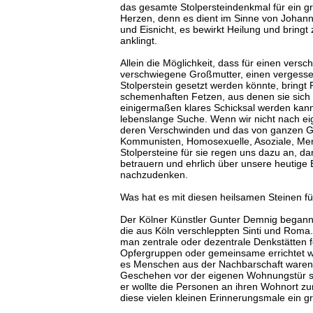
das gesamte Stolpersteindenkmal für ein g
Herzen, denn es dient im Sinne von Johann
und Eisnicht, es bewirkt Heilung und bringt
anklingt.
Allein die Möglichkeit, dass für einen ver
verschwiegene Großmutter, einen vergesse
Stolperstein gesetzt werden könnte, bring
schemenhaften Fetzen, aus denen sie sich
einigermaßen klares Schicksal werden kann
lebenslange Suche. Wenn wir nicht nach e
deren Verschwinden und das von ganzen Gr
Kommunisten, Homosexuelle, Asoziale, Men
Stolpersteine für sie regen uns dazu an, d
betrauern und ehrlich über unsere heutige 
nachzudenken.
Was hat es mit diesen heilsamen Steinen f
Der Kölner Künstler Gunter Demnig begann 
die aus Köln verschleppten Sinti und Roma. 
man zentrale oder dezentrale Denkstätten f
Opfergruppen oder gemeinsame errichtet w
es Menschen aus der Nachbarschaft waren, 
Geschehen vor der eigenen Wohnungstür sta
er wollte die Personen an ihren Wohnort zur
diese vielen kleinen Erinnerungsmale ein 