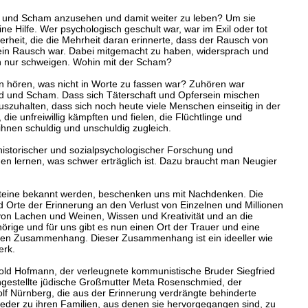
ld und Scham anzusehen und damit weiter zu leben? Um sie
e Hilfe. Wer psychologisch geschult war, war im Exil oder tot
rheit, die die Mehrheit daran erinnerte, dass der Rausch von
 ein Rausch war. Dabei mitgemacht zu haben, widersprach und
an nur schweigen. Wohin mit der Scham?
n hören, was nicht in Worte zu fassen war? Zuhören war
d und Scham. Dass sich Täterschaft und Opfersein mischen
szuhalten, dass sich noch heute viele Menschen einseitig in der
 die unfreiwillig kämpften und fielen, die Flüchtlinge und
ihnen schuldig und unschuldig zugleich.
historischer und sozialpsychologischer Forschung und
en lernen, was schwer erträglich ist. Dazu braucht man Neugier
steine bekannt werden, beschenken uns mit Nachdenken. Die
nd Orte der Erinnerung an den Verlust von Einzelnen und Millionen
von Lachen und Weinen, Wissen und Kreativität und an die
rige und für uns gibt es nun einen Ort der Trauer und eine
ren Zusammenhang. Dieser Zusammenhang ist ein ideeller wie
erk.
ld Hofmann, der verleugnete kommunistische Bruder Siegfried
ingestellte jüdische Großmutter Meta Rosenschmied, der
 Nürnberg, die aus der Erinnerung verdrängte behinderte
der zu ihren Familien, aus denen sie hervorgegangen sind, zu