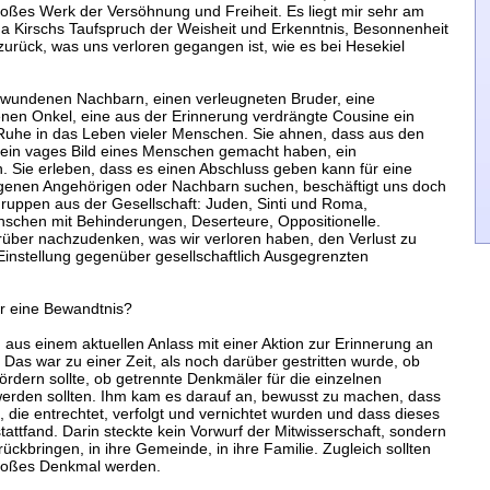
roßes Werk der Versöhnung und Freiheit. Es liegt mir sehr am
a Kirschs Taufspruch der Weisheit und Erkenntnis, Besonnenheit
 zurück, was uns verloren gegangen ist, wie es bei Hesekiel
schwundenen Nachbarn, einen verleugneten Bruder, eine
nen Onkel, eine aus der Erinnerung verdrängte Cousine ein
t Ruhe in das Leben vieler Menschen. Sie ahnen, dass aus den
 ein vages Bild eines Menschen gemacht haben, ein
. Sie erleben, dass es einen Abschluss geben kann für eine
igenen Angehörigen oder Nachbarn suchen, beschäftigt uns doch
uppen aus der Gesellschaft: Juden, Sinti und Roma,
schen mit Behinderungen, Deserteure, Oppositionelle.
arüber nachzudenken, was wir verloren haben, den Verlust zu
Einstellung gegenüber gesellschaftlich Ausgegrenzten
ür eine Bewandtnis?
aus einem aktuellen Anlass mit einer Aktion zur Erinnerung an
Das war zu einer Zeit, als noch darüber gestritten wurde, ob
ördern sollte, ob getrennte Denkmäler für die einzelnen
erden sollten. Ihm kam es darauf an, bewusst zu machen, dass
die entrechtet, verfolgt und vernichtet wurden und dass dieses
ttfand. Darin steckte kein Vorwurf der Mitwisserschaft, sondern
ückbringen, in ihre Gemeinde, in ihre Familie. Zugleich sollten
großes Denkmal werden.