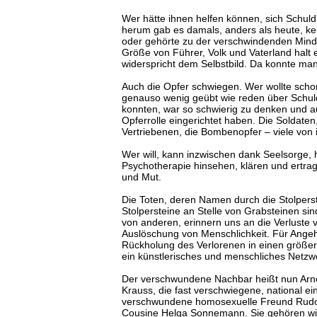
Wer hätte ihnen helfen können, sich Schu
herum gab es damals, anders als heute, kein
oder gehörte zu der verschwindenden Minde
Größe von Führer, Volk und Vaterland halt
widerspricht dem Selbstbild. Da konnte m
Auch die Opfer schwiegen. Wer wollte scho
genauso wenig geübt wie reden über Schul
konnten, war so schwierig zu denken und au
Opferrolle eingerichtet haben. Die Soldaten,
Vertriebenen, die Bombenopfer – viele von 
Wer will, kann inzwischen dank Seelsorge, 
Psychotherapie hinsehen, klären und ertrag
und Mut.
Die Toten, deren Namen durch die Stolper
Stolpersteine an Stelle von Grabsteinen si
von anderen, erinnern uns an die Verluste 
Auslöschung von Menschlichkeit. Für Angehö
Rückholung des Verlorenen in einen größe
ein künstlerisches und menschliches Netzw
Der verschwundene Nachbar heißt nun Arno
Krauss, die fast verschwiegene, national e
verschwundene homosexuelle Freund Rudolf
Cousine Helga Sonnemann. Sie gehören wie