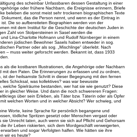
ewältigung des scheinbar Unfassbaren dessen Gestaltung in einer
gehörige oder frühere Nachbarn, die Ereignisse erinnern, Briefe
cke beleben die sonst meist sehr trockenen biographischen Texte
n Dokument, das die Person nennt, und wenn es der Eintrag in
r ist. Die so aufbereiteten Biographien werden von der
mmen mit dem Institut für die Geschichte der deutschen Juden in
gen Zahl von Stolpersteinen in Sasel werden die
a und Lina-Charlotte Hofmann und Rudolf Nürnberger in einem
eren jüdischen Bewohner Sasels haben entweder in sog.
üdischen Partner oder als sog. „Mischlinge“ überlebt. Nach
len – muss weiter geforscht werden. Bekannt ist, dass 1933
rden.
 als die kostbaren Illustrationen, die Angehörige oder Nachbarn
d mit den Paten. Die Erinnerungen zu erfassen und zu ordnen,
ist der heilsamste Schritt in dieser Begegnung mit den fernen
lles Schicksal, was kollektives? was war bewusste
in, welche Spielräume bestanden, wer hat sie wie genutzt? Diese
r in gleicher Weise. Und dann die noch schwereren Fragen:
kriegs über sein Erleben, als Täter bzw. Täterin oder als Opfer
mit welchen Worten und in welcher Absicht? Wer schwieg, und
ine Worte, keine Sprache für persönlich begangene und
ssen, tödliche Spritzen gesetzt oder Menschen vergast oder
s sie Unrecht taten, auch wenn sie sich auf Pflicht und Gehorsam
 die ihr Leben riskierten, sich dem Mordgeschäft verweigerten,
rwarben und sogar Verfolgten halfen. Wie hätten sie ihre
n wir es heute?