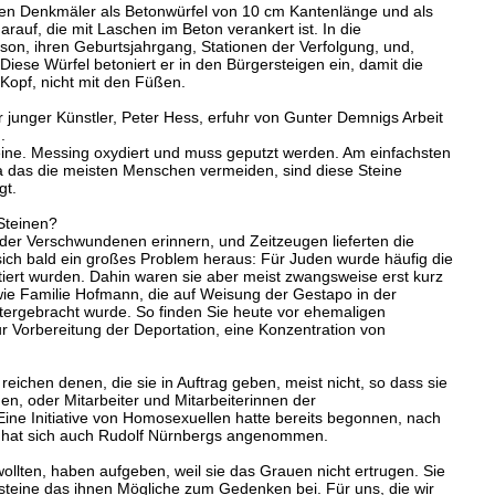
llen Denkmäler als Betonwürfel von 10 cm Kantenlänge und als
arauf, die mit Laschen im Beton verankert ist. In die
son, ihren Geburtsjahrgang, Stationen der Verfolgung, und,
iese Würfel betoniert er in den Bürgersteigen ein, damit die
Kopf, nicht mit den Füßen.
unger Künstler, Peter Hess, erfuhr von Gunter Demnigs Arbeit
.
teine. Messing oxydiert und muss geputzt werden. Am einfachsten
a das die meisten Menschen vermeiden, sind diese Steine
gt.
Steinen?
der Verschwundenen erinnern, und Zeitzeugen lieferten die
sich bald ein großes Problem heraus: Für Juden wurde häufig die
iert wurden. Dahin waren sie aber meist zwangsweise erst kurz
ie Familie Hofmann, die auf Weisung der Gestapo in der
tergebracht wurde. So finden Sie heute vor ehemaligen
r Vorbereitung der Deportation, eine Konzentration von
eichen denen, die sie in Auftrag geben, meist nicht, so dass sie
n, oder Mitarbeiter und Mitarbeiterinnen der
 Eine Initiative von Homosexuellen hatte bereits begonnen, nach
e hat sich auch Rudolf Nürnbergs angenommen.
llten, haben aufgeben, weil sie das Grauen nicht ertrugen. Sie
rsteine das ihnen Mögliche zum Gedenken bei. Für uns, die wir