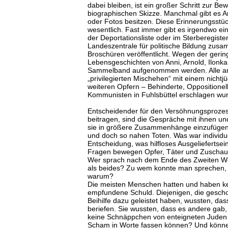
dabei bleiben, ist ein großer Schritt zur B
biographischen Skizze. Manchmal gibt es An
oder Fotos besitzen. Diese Erinnerungsstü
wesentlich. Fast immer gibt es irgendwo ei
der Deportationsliste oder im Sterberegiste
Landeszentrale für politische Bildung zusa
Broschüren veröffentlicht. Wegen der gerin
Lebensgeschichten von Anni, Arnold, Ilonk
Sammelband aufgenommen werden. Alle and
„privilegierten Mischehen“ mit einem nichtj
weiteren Opfern – Behinderte, Oppositionel
Kommunisten in Fuhlsbüttel erschlagen wu
Entscheidender für den Versöhnungsprozess
beitragen, sind die Gespräche mit ihnen un
sie in größere Zusammenhänge einzufügen, 
und doch so nahen Toten. Was war individue
Entscheidung, was hilfloses Ausgeliefertse
Fragen bewegen Opfer, Täter und Zuschaue
Wer sprach nach dem Ende des Zweiten Welt
als beides? Zu wem konnte man sprechen, 
warum?
Die meisten Menschen hatten und haben ke
empfundene Schuld. Diejenigen, die gescho
Beihilfe dazu geleistet haben, wussten, das
beriefen. Sie wussten, dass es andere gab,
keine Schnäppchen von enteigneten Juden e
Scham in Worte fassen können? Und könne