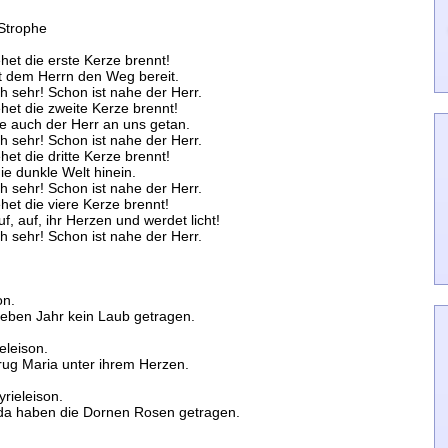
 Strophe
het die erste Kerze brennt!
et dem Herrn den Weg bereit.
ch sehr! Schon ist nahe der Herr.
het die zweite Kerze brennt!
e auch der Herr an uns getan.
ch sehr! Schon ist nahe der Herr.
et die dritte Kerze brennt!
ie dunkle Welt hinein.
ch sehr! Schon ist nahe der Herr.
het die viere Kerze brennt!
f, auf, ihr Herzen und werdet licht!
ch sehr! Schon ist nahe der Herr.
on.
sieben Jahr kein Laub getragen.
eleison.
rug Maria unter ihrem Herzen.
rieleison.
 da haben die Dornen Rosen getragen.